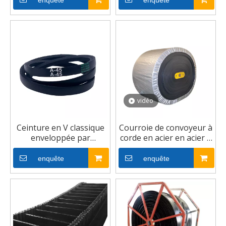
enquête
enquête
vidéo
Ceinture en V classique
Courroie de convoyeur à
enveloppée par
corde en acier en acier à
l'industrie de vente
haute résistance à haute
chaude de haute qualité
résistance
enquête
enquête