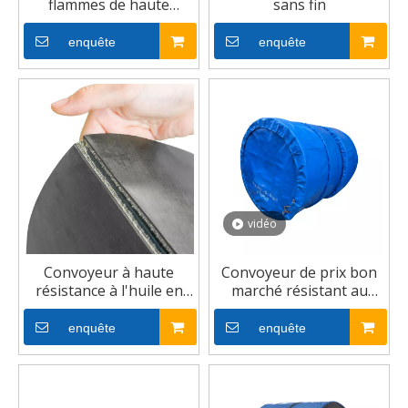
flammes de haute
sans fin
qualité
enquête
enquête
vidéo
Convoyeur à haute
Convoyeur de prix bon
résistance à l'huile en
marché résistant au
caoutchouc à haute
froid à vendre
résistance
enquête
enquête