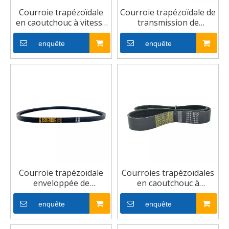
Courroie trapézoïdale
Courroie trapézoïdale de
en caoutchouc à vitesse
transmission de
variable pour
puissance enveloppée
moissonneuse-batteuse
de caoutchouc pour
enquête
enquête
industrie à efficacité de
transmission élevée
Courroie trapézoïdale
Courroies trapézoïdales
enveloppée de
en caoutchouc à
caoutchouc pour une
entraînement plat
meilleure répartition de
triangulaire résistantes
enquête
enquête
la charge
à l'usure