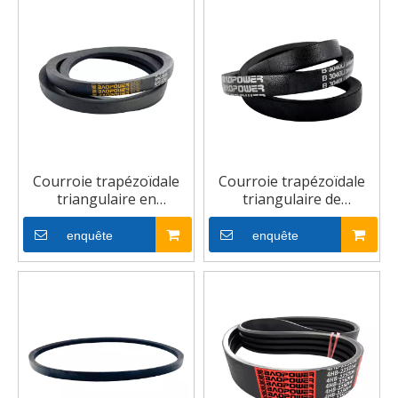
Courroie trapézoïdale
Courroie trapézoïdale
triangulaire en
triangulaire de
caoutchouc noir
transmission de
industriel enveloppée
puissance
enquête
enquête
par ventilateur en
d'entraînement
caoutchouc de
enveloppée
transmission