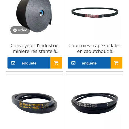
vidéo
Convoyeur d'industrie
Courroies trapézoïdales
minière résistante à
en caoutchouc à
haute température
entraînement par
courroie triangulaire
enquête
enquête
industrielle résistante à
l'usure