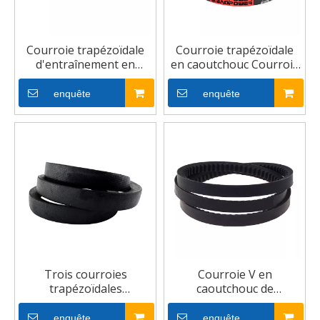
Courroie trapézoïdale
Courroie trapézoïdale
d'entraînement en
en caoutchouc Courroie
caoutchouc enveloppée
trapézoïdale agricole
par un ventilateur en
industrielle
enquête
enquête
caoutchouc
Trois courroies
Courroie V en
trapézoïdales
caoutchouc de
enveloppées de
transmission industrielle
courroies de ventilateur
enveloppée de haute
enquête
enquête