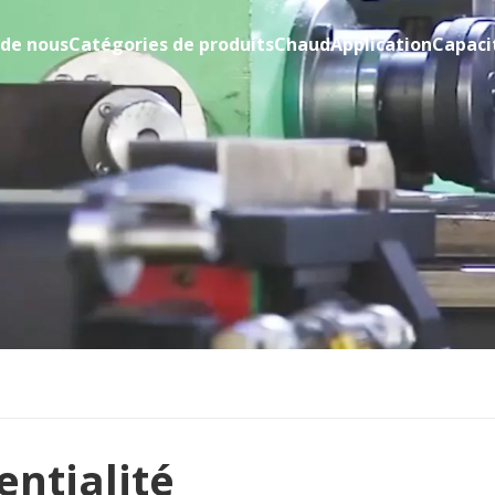
 de nous
Catégories de produits
Chaud
Application
Capaci
entialité