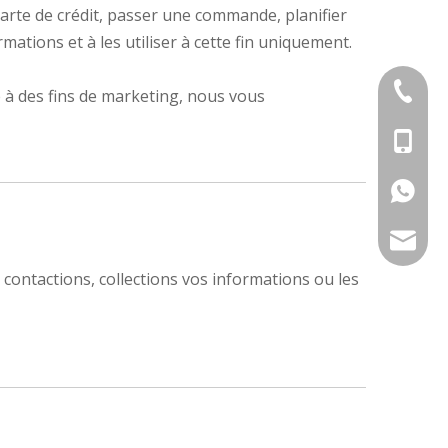
arte de crédit, passer une commande, planifier
tions et à les utiliser à cette fin uniquement.
+ 86-83
à des fins de marketing, nous vous
+86-13
+ 86-17
export@
contactions, collections vos informations ou les