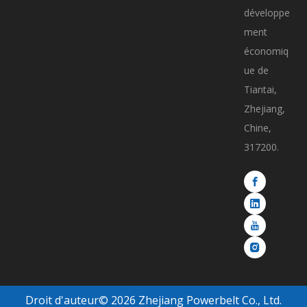
développe
ment
économiq
ue de
Tiantai,
Zhejiang,
Chine,
317200.
Droit d'auteur©
2026
Zhejiang Powerbelt Co., Ltd.