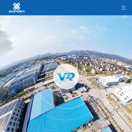
L'UN DES PLUS GRANDS FABRICANTS
DE COURROIES EN CAOUTCHOUC EN
CHINE
Qui se spécialise dans la production de toutes sortes
de courroies en caoutchouc de haute qualité
VOIR PLUS>>