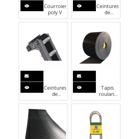
Courroies
Ceintures
poly V
de
convoyeur
à cordon
en acier
Ceintures
Tapis
de
roulant
convoyeur
EP
d'ascenseur