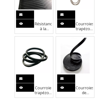
Résistance
Courroies
à la
trapézoïdales
chaleur
pour
Celtes de
pelouse
convoyeur
et jardin
Courroie
Courroies
trapézoïdale
de
Agri à
distribution
vitesse
en
variable
caoutchouc