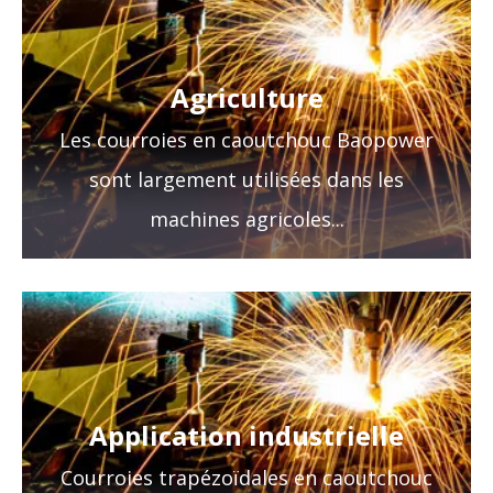
Agriculture
Les courroies en caoutchouc Baopower
sont largement utilisées dans les
machines agricoles...
Application industrielle
Courroies trapézoïdales en caoutchouc