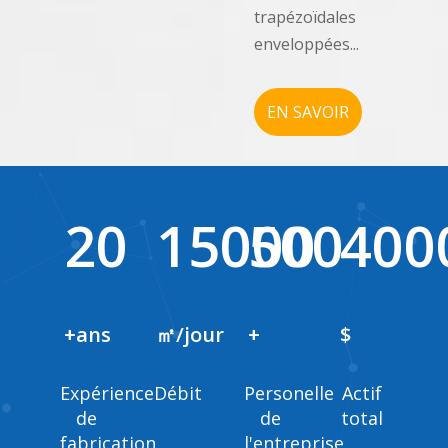
trapézoïdales
enveloppées...
EN SAVOIR
PLUS
20
15000
500
400
+ans
㎡/jour
+
$
Expérience
Débit
Personelle
Actif
de
de
total
fabrication
l'entreprise