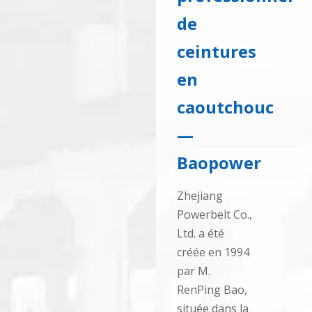
de
ceintures
en
caoutchouc
—
Baopower
Zhejiang
Powerbelt Co.,
Ltd. a été
créée en 1994
par M.
RenPing Bao,
située dans la