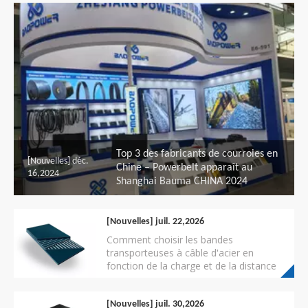
Top 3 des fabricants de courroies en
[Nouvelles]
déc.
Chine – Powerbelt apparaît au
16,2024
Shanghai Bauma CHINA 2024
[Nouvelles]
juil. 22,2026
Comment choisir les bandes
transporteuses à câble d'acier en
fonction de la charge et de la distance
[Nouvelles]
juil. 30,2026