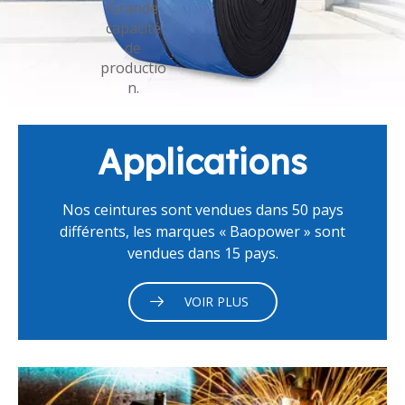
Grande
capacité
de
productio
n.
Applications
Nos ceintures sont vendues dans 50 pays
différents, les marques « Baopower » sont
vendues dans 15 pays.
VOIR PLUS