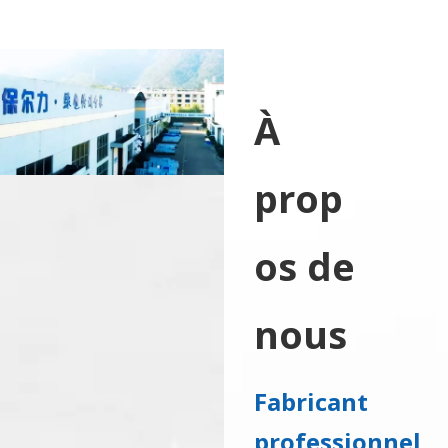
enveloppée
et dentée
À
prop
os de
nous
Fabricant
professionnel