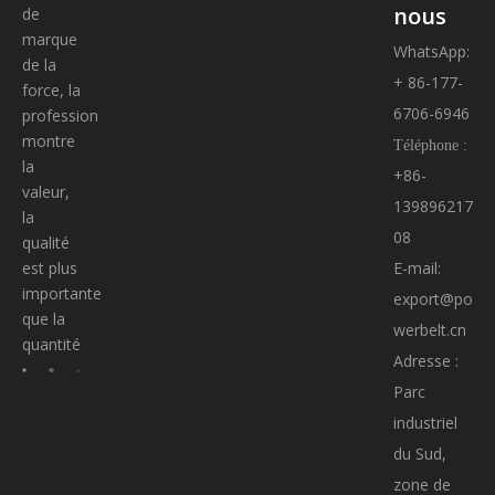
nous
de
marque
WhatsApp:
de la
+ 86-177-
force, la
6706-6946
profession
montre
Téléphone :
la
+86-
valeur,
139896217
la
08
qualité
E-mail:
est plus
importante
export@po
que la
werbelt.cn
quantité
Adresse :
Parc
industriel
du Sud,
zone de