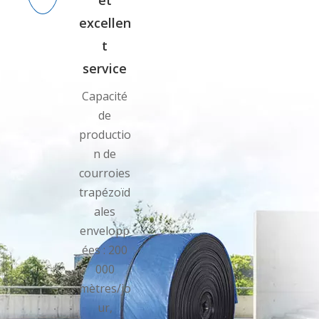
et
excellen
t
service
Capacité
de
productio
n de
courroies
trapézoïd
ales
envelopp
ées : 200
000
mètres/jo
ur,