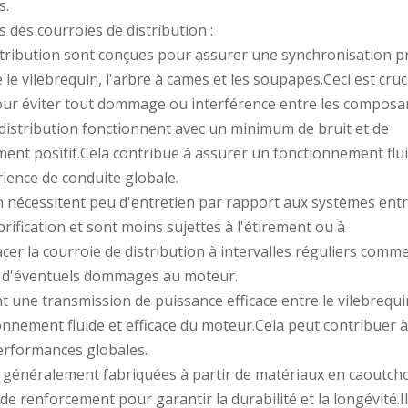
s.
s des courroies de distribution :
istribution sont conçues pour assurer une synchronisation p
e vilebrequin, l'arbre à cames et les soupapes.Ceci est cruc
ur éviter tout dommage ou interférence entre les composa
 distribution fonctionnent avec un minimum de bruit et de
ent positif.Cela contribue à assurer un fonctionnement flui
rience de conduite globale.
ion nécessitent peu d'entretien par rapport aux systèmes ent
brification et sont moins sujettes à l'étirement ou à
cer la courroie de distribution à intervalles réguliers comm
r d'éventuels dommages au moteur.
rent une transmission de puissance efficace entre le vilebrequi
onnement fluide et efficace du moteur.Cela peut contribuer à
erformances globales.
ont généralement fabriquées à partir de matériaux en caoutch
de renforcement pour garantir la durabilité et la longévité.I