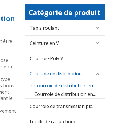
Catégorie de produit
ution
Tapis roulant
t être
Ceinture en V
Courroie Poly V
pose
résente
Courroie de distribution
 type
es bons
Courroie de distribution en caoutchouc
ement
Courroie de distribution en PU
ant le
Courroie de transmission plate
uvement
Feuille de caoutchouc