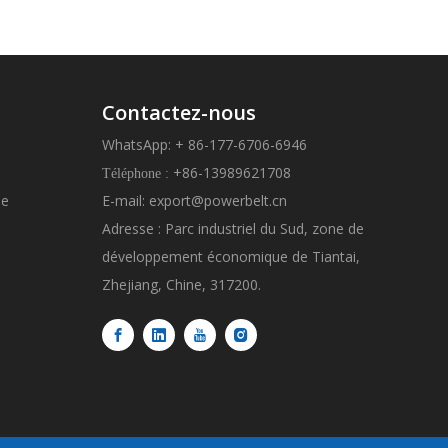
s
Contactez-nous
WhatsApp: + 86-177-6706-6946
+86-13989621708
Téléphone :
ue
E-mail:
export@powerbelt.cn
Adresse : Parc industriel du Sud, zone de
développement économique de Tiantai,
Zhejiang, Chine, 317200.