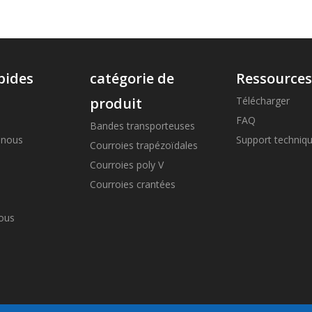
pides
catégorie de
Ressource
produit
Télécharger
FAQ
Bandes transporteuses
 nous
Support techniq
Courroies trapézoïdales
Courroies poly V
Courroies crantées
ous