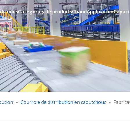
 de nous
Catégories de produits
Chaud
Application
Capaci
bution
»
Courroie de distribution en caoutchouc
»
Fabrica