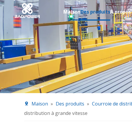
Maison
Des produits
À propos
Maison
»
Des produits
»
Courroie de distri
distribution à grande vitesse