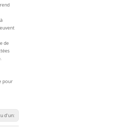
 rend
 à
peuvent
ie de
ctées
.
re pour
tu d'un: