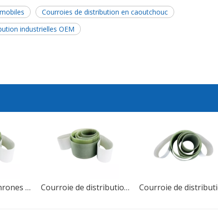
omobiles
Courroies de distribution en caoutchouc
bution industrielles OEM
Courroies synchrones Courroie de distribution en caoutchouc PU
Courroie de distribution industrielle en caoutchouc PU MXL XXL XL L, de haute qualité, à dents trapézoïdales