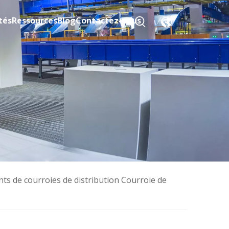
tés
Ressources
Blog
Contactez-nous
nts de courroies de distribution Courroie de