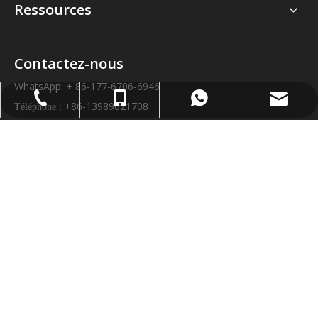
Ressources
Contactez-nous
WhatsApp: + 86-177-6706-6946
export@powerbelt.cn
+ 86-177-6706-6946
+86-13989621708
+ 86-8393-8618
+86-13989621708
Téléphone :
E-mail:
export@powerbelt.cn
Adresse : Parc industriel du Sud, zone de développement
économique de Tiantai, Zhejiang, Chine, 317200.
Droit d'auteur©
2026
Zhejiang Powerbelt Co., Ltd.
Tous droits réservés.Soutenu par
leadong
|
sitemap
.
politique de confidentialité