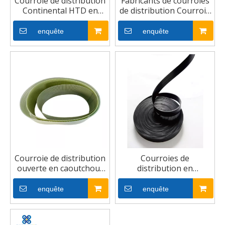
Courroie de distribution
Fabricants de courroies
Continental HTD en
de distribution Courroie
caoutchouc PU
de distribution à grande
automatique T5 T10
vitesse
enquête
enquête
Courroie de distribution
Courroies de
ouverte en caoutchouc
distribution en
PU résistant à la chaleur
caoutchouc
enquête
enquête