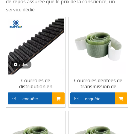
de repos assurée que le prix de la conscience, un
service dédié.
vidéo
Courroies de
Courroies dentées de
distribution en
transmission de
caoutchouc
puissance synchrone de
l'industrie du
enquête
enquête
caoutchouc