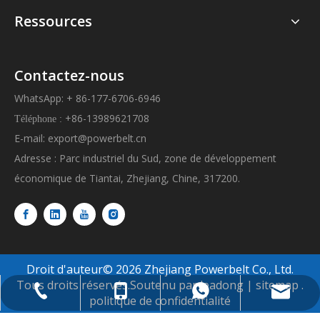
Ressources
Contactez-nous
WhatsApp: + 86-177-6706-6946
+86-13989621708
Téléphone :
E-mail:
export@powerbelt.cn
Adresse : Parc industriel du Sud, zone de développement
économique de Tiantai, Zhejiang, Chine, 317200.
Droit d'auteur©
2026
Zhejiang Powerbelt Co., Ltd.
Tous droits réservés.Soutenu par
leadong
|
sitemap
.
export@powerbelt.cn
+ 86-177-6706-6946
+86-13989621708
+ 86-8393-8618
politique de confidentialité