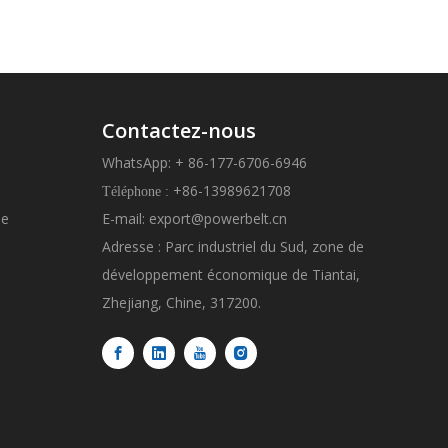
s
Contactez-nous
WhatsApp: + 86-177-6706-6946
+86-13989621708
Téléphone :
ue
E-mail:
export@powerbelt.cn
Adresse : Parc industriel du Sud, zone de
développement économique de Tiantai,
Zhejiang, Chine, 317200.