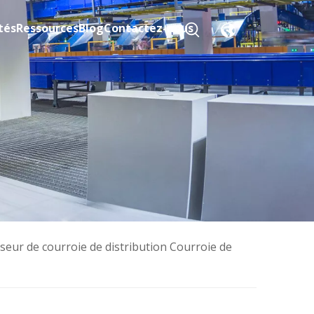
tés
Ressources
Blog
Contactez-nous
seur de courroie de distribution Courroie de