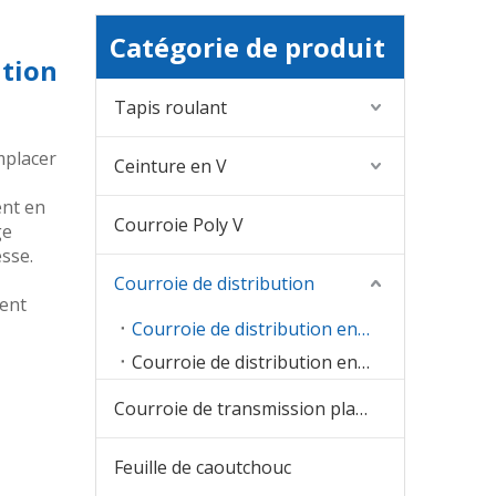
Catégorie de produit
ution
Tapis roulant
mplacer
Ceinture en V
ent en
Courroie Poly V
ge
sse.
Courroie de distribution
ent
Courroie de distribution en caoutchouc
Courroie de distribution en PU
Courroie de transmission plate
Feuille de caoutchouc