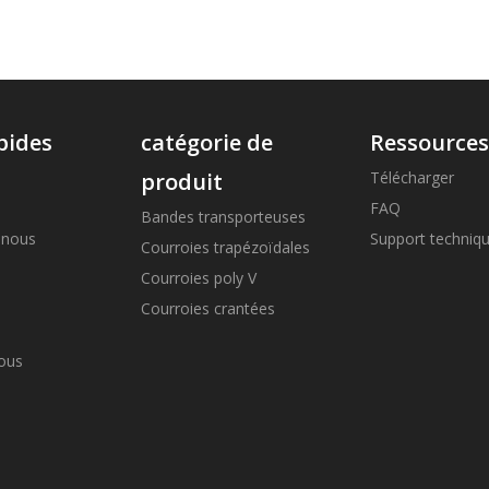
pides
catégorie de
Ressource
produit
Télécharger
FAQ
Bandes transporteuses
 nous
Support techniq
Courroies trapézoïdales
Courroies poly V
Courroies crantées
ous