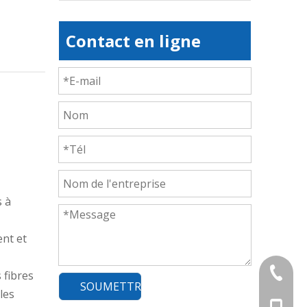
Contact en ligne
s à
nt et
+ 86-83
 fibres
SOUMETTRE
les
+86-13