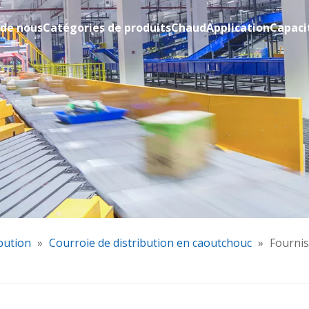
 de nous
Catégories de produits
Chaud
Application
Capaci
bution
»
Courroie de distribution en caoutchouc
»
Fournis