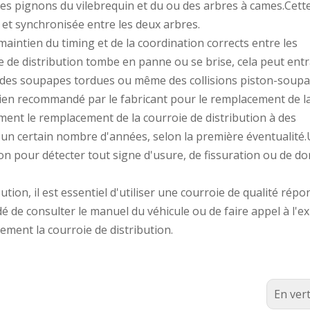
es pignons du vilebrequin et du ou des arbres à cames.Cett
et synchronisée entre les deux arbres.
aintien du timing et de la coordination corrects entre les
e de distribution tombe en panne ou se brise, cela peut ent
des soupapes tordues ou même des collisions piston-soupa
etien recommandé par le fabricant pour le remplacement de l
ment le remplacement de la courroie de distribution à des
s un certain nombre d'années, selon la première éventualité
tion pour détecter tout signe d'usure, de fissuration ou de
ion, il est essentiel d'utiliser une courroie de qualité rép
é de consulter le manuel du véhicule ou de faire appel à l'e
ement la courroie de distribution.
En ver