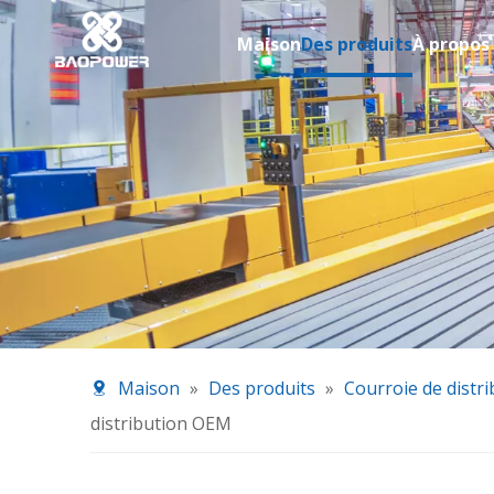
Maison
Des produits
À propos
Maison
»
Des produits
»
Courroie de distri
distribution OEM