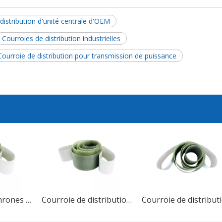
distribution d'unité centrale d'OEM
Courroies de distribution industrielles
Courroie de distribution pour transmission de puissance
Courroies synchrones Courroie de distribution en caoutchouc PU
Courroie de distribution industrielle en caoutchouc PU MXL XXL XL L, de haute qualité, à dents trapézoïdales